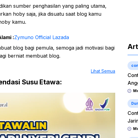
adikan sumber penghasilan yang paling utama,
kan hoby saja, jika disuatu saat blog kamu
 hoby kamu.
lami :
Zymuno Official Lazada
Art
mbuat blog bagi pemula, semoga jadi motivasi bagi
lagi berniat membuat blog.
con
Lihat Semua
Cont
ndasi Susu Etawa:
Angg
Mo
Dun
Cont
Jari
Mo