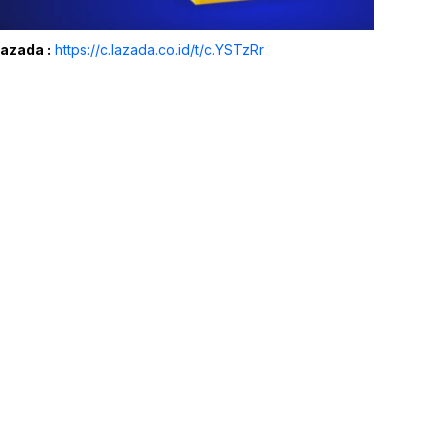
Lazada :
https://c.lazada.co.id/t/c.YSTzRr