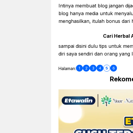
Intinya membuat blog jangan dij
blog hanya media untuk menyalur
menghasilkan, itulah bonus dari
Cari Herbal A
sampai disini dulu tips untuk me
diri saya sendiri dan orang yang 
1
2
3
4
5
6
Halaman:
Rekome