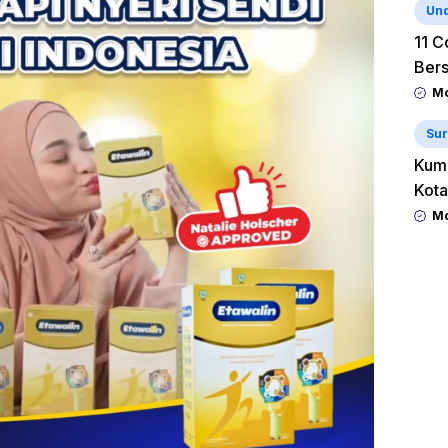
Un
11 C
Ber
Mo
Sur
Kum
Kota
Mo