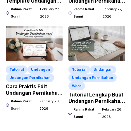
Template Undangan
Undangan Pernikahan
Pernikahan CDR X7
CorelDraw X7
Rahma Rakat
February 27,
Rahma Rakat
February 27,
Sunni
2026
Sunni
2026
Tutorial
Undangan
Tutorial
Undangan
Undangan Pernikahan
Undangan Pernikahan
Cara Praktis Edit
Word
Undangan Pernikahan
Tutorial Lengkap Buat
Word Pakai HP
Undangan Pernikahan
Rahma Rakat
February 26,
Word Download
Sunni
2026
Rahma Rakat
February 26,
Sunni
2026