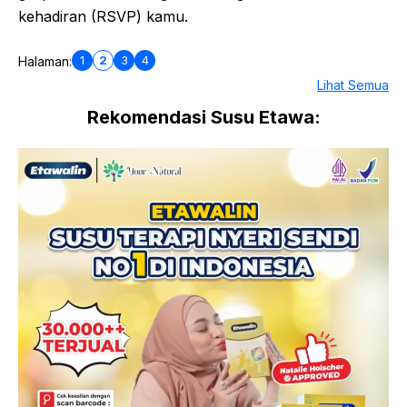
kehadiran (RSVP) kamu.
1
2
3
4
Halaman:
Lihat Semua
Rekomendasi Susu Etawa: