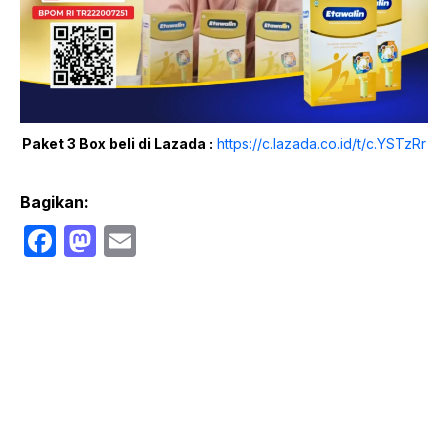
Paket 3 Box beli di Lazada :
https://c.lazada.co.id/t/c.YSTzRr
Bagikan:
F
M
E
a
a
m
c
st
ail
e
o
b
d
o
o
o
n