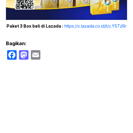
Paket 3 Box beli di Lazada :
https://c.lazada.co.id/t/c.YSTzRr
Bagikan:
F
M
E
a
a
m
c
st
ail
e
o
b
d
o
o
o
n
k