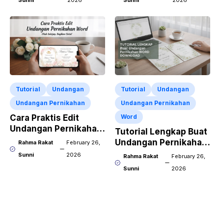
Sunni
2026
Sunni
2026
Tutorial
Undangan
Tutorial
Undangan
Undangan Pernikahan
Undangan Pernikahan
Cara Praktis Edit
Word
Undangan Pernikahan
Tutorial Lengkap Buat
Word Pakai HP
Undangan Pernikahan
Rahma Rakat
February 26,
Word Download
Sunni
2026
Rahma Rakat
February 26,
Sunni
2026