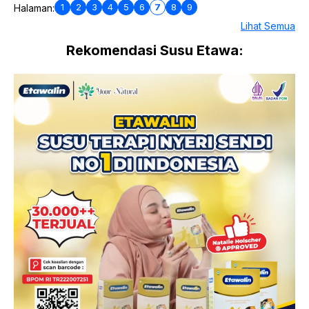
1
2
3
4
5
6
7
8
9
Halaman:
Lihat Semua
Rekomendasi Susu Etawa: