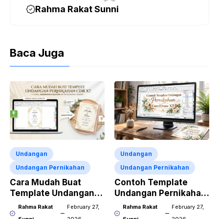
Rahma Rakat Sunni
Baca Juga
Undangan
Undangan
Undangan Pernikahan
Undangan Pernikahan
Cara Mudah Buat
Contoh Template
Template Undangan
Undangan Pernikahan
Pernikahan CDR X7
CorelDraw X7
Rahma Rakat
February 27,
Rahma Rakat
February 27,