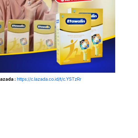
Lazada :
https://c.lazada.co.id/t/c.YSTzRr