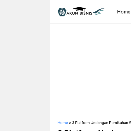
Skip
to
Home
content
Home
»
3 Platform Undangan Pernikahan W