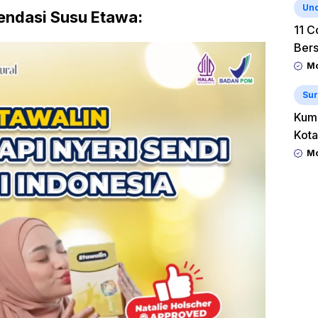
Un
ndasi Susu Etawa:
11 C
Ber
Mo
Sur
Kum
Kota
Mo