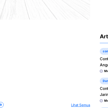
Art
con
Cont
Angg
Mo
Dun
Cont
Jari
Mo
9
Lihat Semua