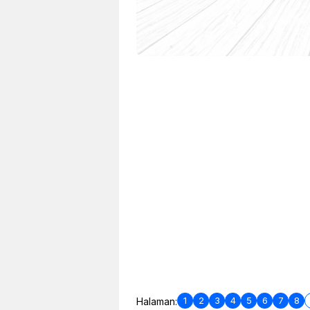
1
2
3
4
5
6
7
8
Halaman: