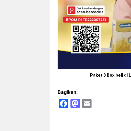
Paket 3 Box beli di 
Bagikan:
F
M
E
a
a
m
c
st
ail