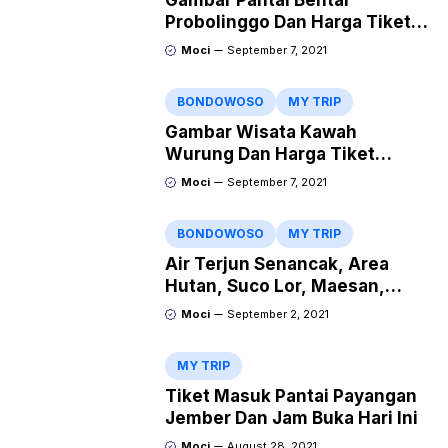
Gambar Pantai Bentar
Probolinggo Dan Harga Tiket
Masuknnya
Moci
September 7, 2021
BONDOWOSO
MY TRIP
Gambar Wisata Kawah
Wurung Dan Harga Tiket
Masuk
Moci
September 7, 2021
BONDOWOSO
MY TRIP
Air Terjun Senancak, Area
Hutan, Suco Lor, Maesan,
Bondowoso Regency, East
Moci
September 2, 2021
Java
MY TRIP
Tiket Masuk Pantai Payangan
Jember Dan Jam Buka Hari Ini
Moci
August 28, 2021