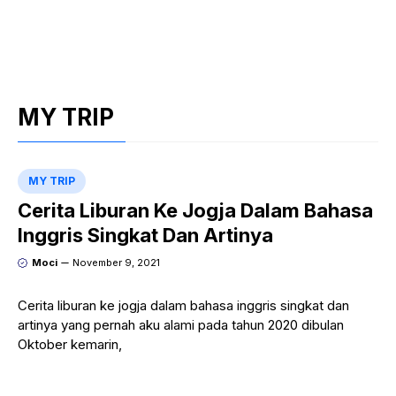
MY TRIP
MY TRIP
Cerita Liburan Ke Jogja Dalam Bahasa
Inggris Singkat Dan Artinya
Moci
November 9, 2021
Cerita liburan ke jogja dalam bahasa inggris singkat dan
artinya yang pernah aku alami pada tahun 2020 dibulan
Oktober kemarin,