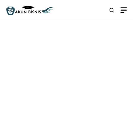
Skip
M
to
content