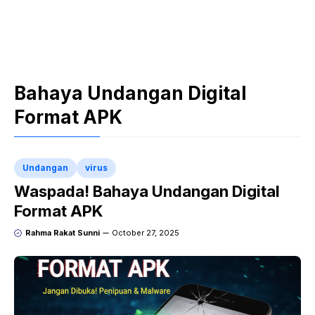
Bahaya Undangan Digital
Format APK
Undangan
virus
Waspada! Bahaya Undangan Digital
Format APK
Rahma Rakat Sunni
October 27, 2025