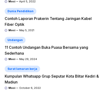
Moci
April 5, 2022
Dunia Pendidikan
Contoh Laporan Prakerin Tentang Jaringan Kabel
Fiber Optik
Moci
May 5, 2021
Undangan
11 Contoh Undangan Buka Puasa Bersama yang
Sederhana
Moci
May 29, 2024
Surat lamaran kerja
Kumpulan Whatsapp Grup Seputar Kota Blitar Kediri &
Madiun
Moci
October 6, 2022