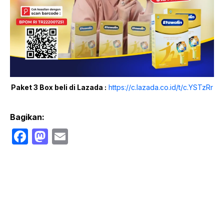
Paket 3 Box beli di Lazada :
https://c.lazada.co.id/t/c.YSTzRr
Bagikan:
F
M
E
a
a
m
c
st
ail
e
o
b
d
o
o