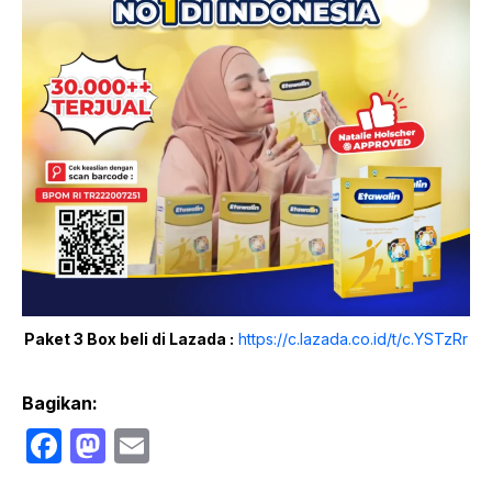
Paket 3 Box beli di Lazada :
https://c.lazada.co.id/t/c.YSTzRr
Bagikan:
F
M
E
a
a
m