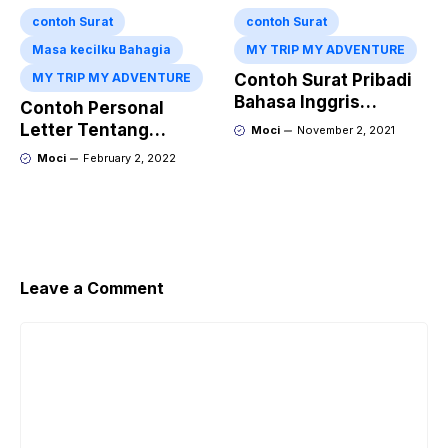
contoh Surat
contoh Surat
Masa kecilku Bahagia
MY TRIP MY ADVENTURE
MY TRIP MY ADVENTURE
Contoh Surat Pribadi
Bahasa Inggris
Contoh Personal
Tentang Liburan Ke
Letter Tentang
Moci
November 2, 2021
Gunung Bromo Dan
Liburan Ke Jogja
Moci
February 2, 2022
Artinya
Dalam Bahasa Inggris
Leave a Comment
Comment