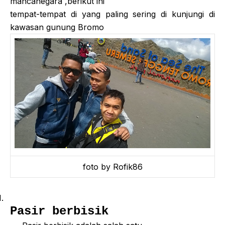
mancanegara ,berikut ini
tempat-tempat di yang paling sering di kunjungi di
kawasan gunung Bromo
foto by Rofik86
1.
Pasir berbisik