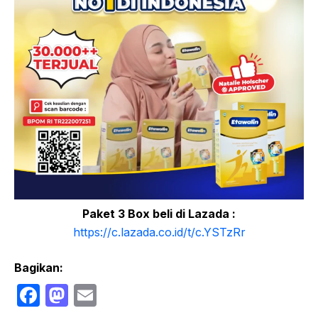
Paket 3 Box beli di Lazada :
https://c.lazada.co.id/t/c.YSTzRr
Bagikan:
F
M
E
a
a
m