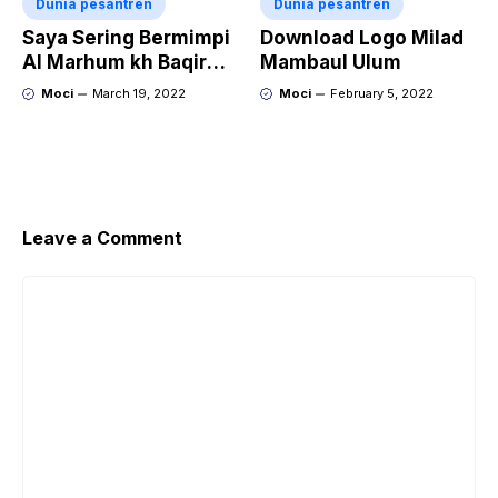
Dunia pesantren
Dunia pesantren
Saya Sering Bermimpi
Download Logo Milad
Al Marhum kh Baqir
Mambaul Ulum
Faruq Allahumma
Moci
March 19, 2022
Moci
February 5, 2022
firlahu
Leave a Comment
Comment