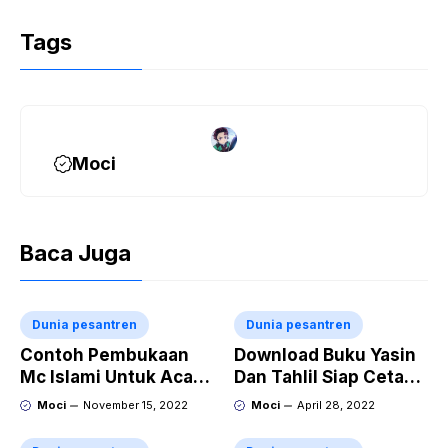
Tags
Moci
Baca Juga
Dunia pesantren
Dunia pesantren
Contoh Pembukaan
Download Buku Yasin
Mc Islami Untuk Acara
Dan Tahlil Siap Cetak
Pesantren
Word Pdf Lengkap
Moci
November 15, 2022
Moci
April 28, 2022