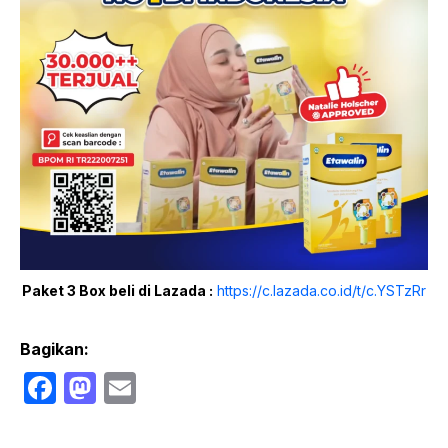
Paket 3 Box beli di Lazada :
https://c.lazada.co.id/t/c.YSTzRr
Bagikan:
F
M
E
a
a
m