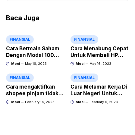
Baca Juga
FINANSIAL
FINANSIAL
Cara Bermain Saham
Cara Menabung Cepat
Dengan Modal 100
Untuk Membeli HP
Ribu Hasilkan Jutaan
Bagi Pelajar
Moci
May 16, 2023
Moci
May 16, 2023
Rupiah
FINANSIAL
FINANSIAL
Cara mengaktifkan
Cara Melamar Kerja Di
shopee pinjam tidak
Luar Negeri Untuk
muncul
Laki-laki
Moci
February 14, 2023
Moci
February 6, 2023