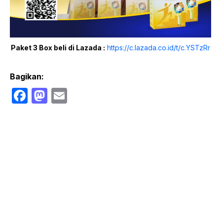
Paket 3 Box beli di Lazada :
https://c.lazada.co.id/t/c.YSTzRr
Bagikan:
F
M
E
a
a
m
c
st
ail
e
o
b
d
o
o
o
n
k