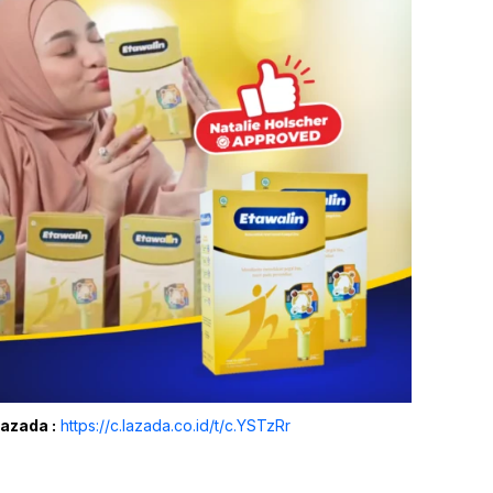
Lazada :
https://c.lazada.co.id/t/c.YSTzRr