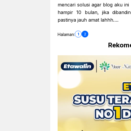
mencari solusi agar blog aku in
hampir 10 bulan, jika diband
pastinya jauh amat lahhh….
1
2
Halaman:
Rekome