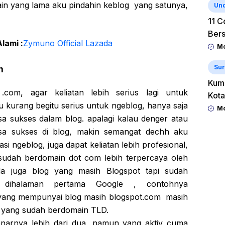
in yang lama aku pindahin keblog yang satunya,
Un
11 C
Ber
lami :
Zymuno Official Lazada
Mo
Sur
m
Kum
com, agar keliatan lebih serius lagi untuk
Kota
u kurang begitu serius untuk ngeblog, hanya saja
Mo
a sukses dalam blog. apalagi kalau denger atau
sa sukses di blog, makin semangat dechh aku
si ngeblog, juga dapat keliatan lebih profesional,
sudah berdomain dot com lebih terpercaya oleh
a juga blog yang masih Blogspot tapi sudah
 dihalaman pertama Google , contohnya
i yang mempunyai blog masih blogspot.com masih
i yang sudah berdomain TLD.
narnya lebih dari dua, namun yang aktiv cuma