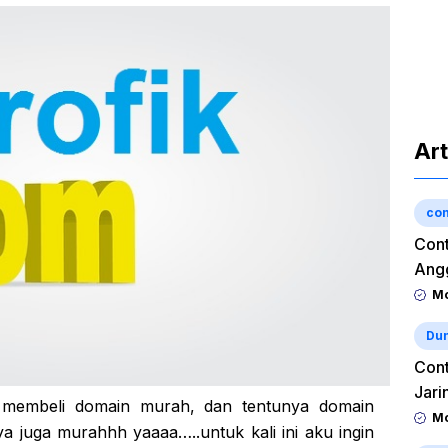
Art
con
Cont
Angg
Mo
Dun
Cont
Jari
membeli domain murah, dan tentunya domain
Mo
a juga murahhh yaaaa…..untuk kali ini aku ingin