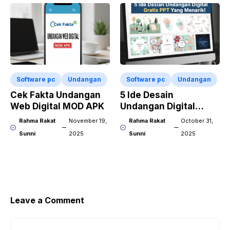
Software pc
Undangan
Software pc
Undangan
Cek Fakta Undangan
5 Ide Desain
Web Digital MOD APK
Undangan Digital
Gratis PPT Yang
Rahma Rakat
November 19,
Rahma Rakat
October 31,
Menarik!
Sunni
2025
Sunni
2025
Leave a Comment
Comment