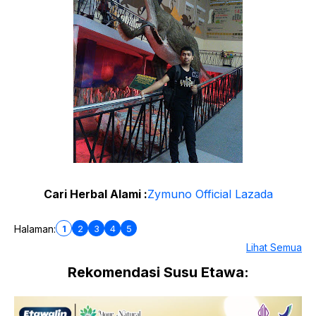
Cari Herbal Alami :
Zymuno Official Lazada
1
2
3
4
5
Halaman:
Lihat Semua
Rekomendasi Susu Etawa: