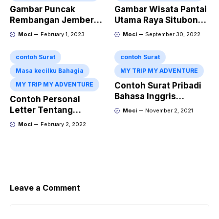
Gambar Puncak
Gambar Wisata Pantai
Rembangan Jember
Utama Raya Situbondo
Terbaru
Perbatasan
Moci
February 1, 2023
Moci
September 30, 2022
Probolinggo
contoh Surat
contoh Surat
Masa kecilku Bahagia
MY TRIP MY ADVENTURE
MY TRIP MY ADVENTURE
Contoh Surat Pribadi
Bahasa Inggris
Contoh Personal
Tentang Liburan Ke
Letter Tentang
Moci
November 2, 2021
Gunung Bromo Dan
Liburan Ke Jogja
Moci
February 2, 2022
Artinya
Dalam Bahasa Inggris
Leave a Comment
Comment