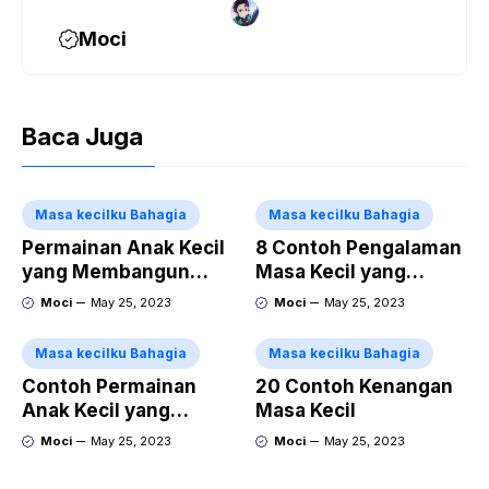
Moci
Baca Juga
Masa kecilku Bahagia
Masa kecilku Bahagia
Permainan Anak Kecil
8 Contoh Pengalaman
yang Membangun
Masa Kecil yang
Ketahanan Mental
Mengajarkan Nilai-
Moci
May 25, 2023
Moci
May 25, 2023
Nilai Kehidupan
Masa kecilku Bahagia
Masa kecilku Bahagia
Contoh Permainan
20 Contoh Kenangan
Anak Kecil yang
Masa Kecil
Membentuk Karakter
Moci
May 25, 2023
Moci
May 25, 2023