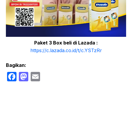
Paket 3 Box beli di Lazada :
https://c.lazada.co.id/t/c.YSTzRr
Bagikan:
F
M
E
a
a
m
c
st
ail
e
o
b
d
o
o