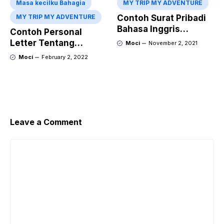
Masa kecilku Bahagia
MY TRIP MY ADVENTURE
MY TRIP MY ADVENTURE
Contoh Surat Pribadi
Bahasa Inggris
Contoh Personal
Tentang Liburan Ke
Letter Tentang
Moci
November 2, 2021
Gunung Bromo Dan
Liburan Ke Jogja
Moci
February 2, 2022
Artinya
Dalam Bahasa Inggris
Leave a Comment
Comment