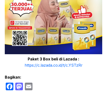
Paket 3 Box beli di Lazada :
https://c.lazada.co.id/t/c.YSTzRr
Bagikan:
F
M
E
a
a
m
c
st
ail