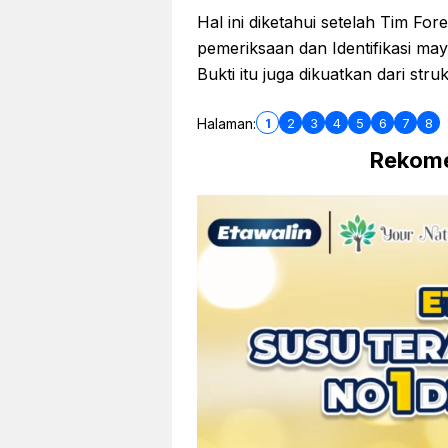
Hal ini diketahui setelah Tim Fo
pemeriksaan dan Identifikasi m
Bukti itu juga dikuatkan dari str
1
2
3
4
5
6
7
8
Halaman:
Rekome