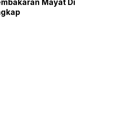
embakaran Mayat Di
ngkap