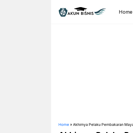
Skip
to
Home
content
Home
»
Akhirnya Pelaku Pembakaran Maya