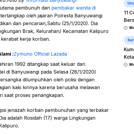
ro.Foto by :
Informasi Banyuwangi
Un
ku utama pembunuh dan
pembakar wanita di
11 C
 tertangkap oleh jajaran Polresta Banyuwangi
Ber
dikan dan pencarian,Sabtu (25/1/2020). Dia
Mo
ingkungan Brak, Kelurahan/ Kecamatan Kalipuro
 kerabat kerja korban.
Sur
Kum
lami :
Zymuno Official Lazada
Kota
hiran 1992 ditangkap saat keluar dari
Mo
el di Banyuwangi pada Selasa (28/1/2020)
 Tersangka dilumpuhkan oleh polisi dengan
ian kaki kirinya karena berusaha melawan
ri saat proses penangkapan.
utopsi jenazah korban pembunuhan yang terbakar
 Dia adalah Rosidah (17) warga Lingkungan
alipuro.