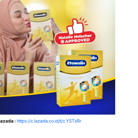
Lazada :
https://c.lazada.co.id/t/c.YSTzRr