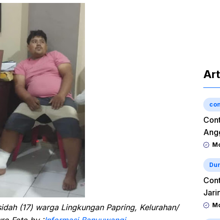
Art
con
Cont
Angg
Mo
Dun
Cont
Jari
Mo
idah (17) warga Lingkungan Papring, Kelurahan/