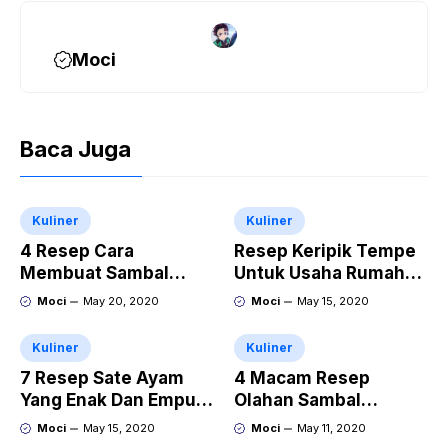
Moci
Baca Juga
Kuliner
Kuliner
4 Resep Cara
Resep Keripik Tempe
Membuat Sambal
Untuk Usaha Rumahan
Tempe Penyet
Yang Gurih
Moci
May 20, 2020
Moci
May 15, 2020
Kemangi Yang Enak
Kuliner
Kuliner
7 Resep Sate Ayam
4 Macam Resep
Yang Enak Dan Empuk
Olahan Sambal
Lengkap Dengan
Kentang Goreng Ati
Moci
May 15, 2020
Moci
May 11, 2020
Bumbu Madura Asli
Dan Pete