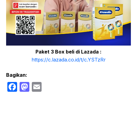
Paket 3 Box beli di Lazada :
https://c.lazada.co.id/t/c.YSTzRr
Bagikan:
F
M
E
a
a
m
c
st
ail
e
o
b
d
o
o