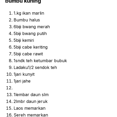
bumbu kuning
1.kg ikan marlin
Bumbu halus
6biji bwang merah
5biji bwang putih
5biji kemiri
5biji cabe keriting
5biji cabe rawit
1sndk teh ketumbar bubuk
Ladaku1/2 sendok teh
1jari kunyit
1jari jahe
1lembar daun slm
2lmbr daun jeruk
Laos memarkan
Sereh memarkan