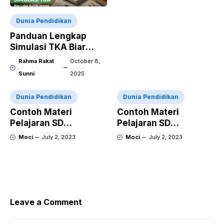
Dunia Pendidikan
Panduan Lengkap
Simulasi TKA Biar
Lolos Kuliah Impian
Rahma Rakat
October 8,
Sunni
2025
Dunia Pendidikan
Dunia Pendidikan
Contoh Materi
Contoh Materi
Pelajaran SD
Pelajaran SD
Penjumlahan dan
Mengenal Angka dan
Moci
July 2, 2023
Moci
July 2, 2023
Pengurangan
Simbol Matematika
Leave a Comment