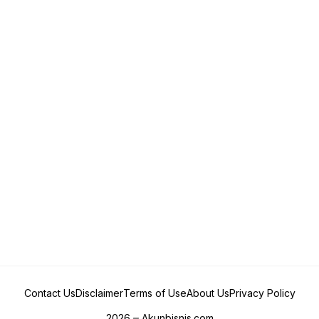
Contact Us
Disclaimer
Terms of Use
About Us
Privacy Policy
2026
Akunbisnis.com