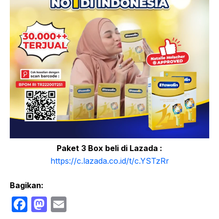
Paket 3 Box beli di Lazada :
https://c.lazada.co.id/t/c.YSTzRr
Bagikan:
F
M
E