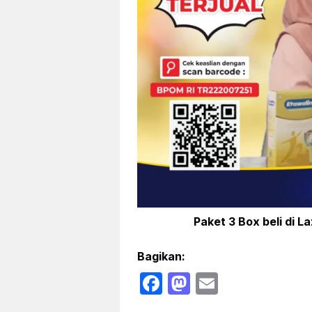
Paket 3 Box beli di La
Bagikan:
F
M
E
a
a
m