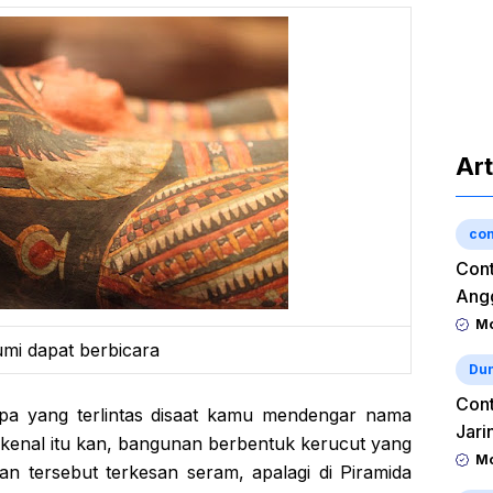
Art
con
Cont
Angg
Mo
mi dapat berbicara
Dun
Cont
apa yang terlintas disaat kamu mendengar nama
Jari
erkenal itu kan, bangunan berbentuk kerucut yang
Mo
 tersebut terkesan seram, apalagi di Piramida