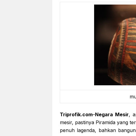
mu
Triprofik.com
–
Negara Mesir
, 
mesir, pastinya Piramida yang t
penuh lagenda, bahkan bangunan