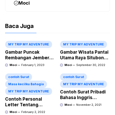
Moci
Baca Juga
MY TRIP MY ADVENTURE
MY TRIP MY ADVENTURE
Gambar Puncak
Gambar Wisata Pantai
Rembangan Jember
Utama Raya Situbondo
Terbaru
Perbatasan
Moci
February 1, 2023
Moci
September 30, 2022
Probolinggo
contoh Surat
contoh Surat
Masa kecilku Bahagia
MY TRIP MY ADVENTURE
MY TRIP MY ADVENTURE
Contoh Surat Pribadi
Bahasa Inggris
Contoh Personal
Tentang Liburan Ke
Letter Tentang
Moci
November 2, 2021
Gunung Bromo Dan
Liburan Ke Jogja
Moci
February 2, 2022
Artinya