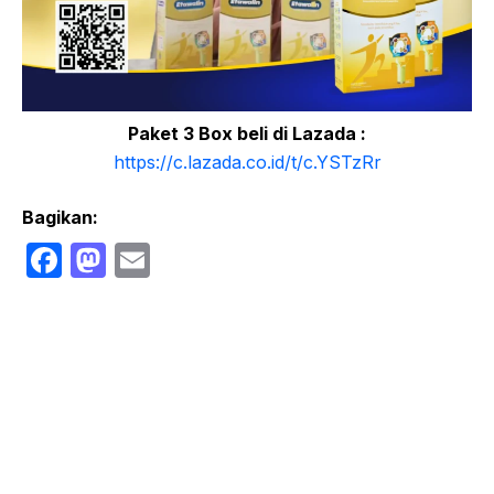
Paket 3 Box beli di Lazada :
https://c.lazada.co.id/t/c.YSTzRr
Bagikan:
F
M
E
a
a
m
c
st
ail
e
o
b
d
o
o
o
n