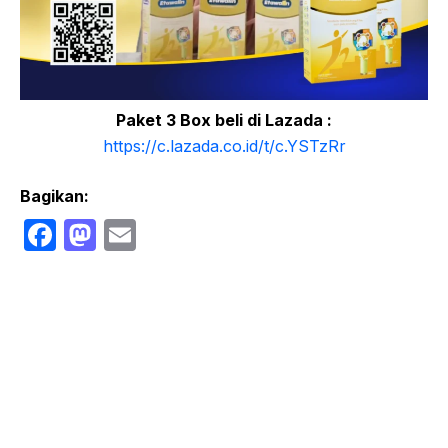
Paket 3 Box beli di Lazada :
https://c.lazada.co.id/t/c.YSTzRr
Bagikan:
F
M
E
a
a
m
c
st
ail
e
o
b
d
o
o
o
n