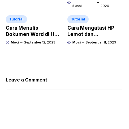
Sunni
2026
Tutorial
Tutorial
Cara Menulis
Cara Mengatasi HP
Dokumen Word di HP
Lemot dan
dan tips agar lebih Pro
Meningkatkan
Moci
September 12, 2023
Moci
September 11, 2023
Performa
Leave a Comment
Comment