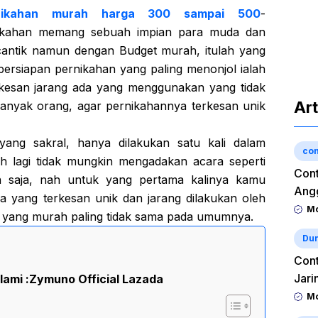
nikahan murah harga 300 sampai 500
-
ikahan memang sebuah impian para muda dan
cantik namun dengan Budget murah, itulah yang
 persiapan pernikahan yang paling menonjol ialah
kesan jarang ada yang menggunakan yang tidak
Art
banyak orang, agar pernikahannya terkesan unik
ang sakral, hanya dilakukan satu kali dalam
con
 lagi tidak mungkin mengadakan acara seperti
Cont
ah saja, nah untuk yang pertama kalinya kamu
Angg
 yang terkesan unik dan jarang dilakukan oleh
Mo
 yang murah paling tidak sama pada umumnya.
Dun
Cont
Jari
lami :
Zymuno Official Lazada
Mo