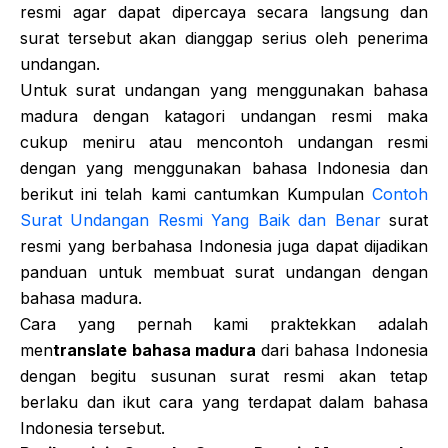
resmi agar dapat dipercaya secara langsung dan
surat tersebut akan dianggap serius oleh penerima
undangan.
Untuk surat undangan yang menggunakan bahasa
madura dengan katagori undangan resmi maka
cukup meniru atau mencontoh undangan resmi
dengan yang menggunakan bahasa Indonesia dan
berikut ini telah kami cantumkan Kumpulan
Contoh
Surat Undangan Resmi Yang Baik dan Benar
surat
resmi yang berbahasa Indonesia juga dapat dijadikan
panduan untuk membuat surat undangan dengan
bahasa madura.
Cara yang pernah kami praktekkan adalah
men
translate bahasa madura
dari bahasa Indonesia
dengan begitu susunan surat resmi akan tetap
berlaku dan ikut cara yang terdapat dalam bahasa
Indonesia tersebut.