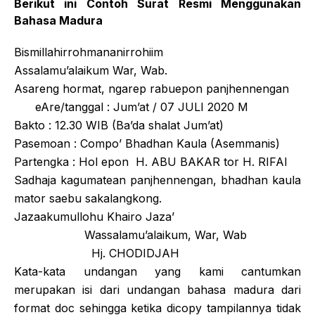
Berikut ini Contoh Surat Resmi Menggunakan
Bahasa Madura
Bismillahirrohmananirrohiim
Assalamu’alaikum War, Wab.
Asareng hormat, ngarep rabuepon panjhennengan
eAre/tanggal
:
Jum’at / 07 JULI 2020 M
Bakto
: 12.30 WIB (Ba’da shalat Jum’at)
Pasemoan
: Compo’ Bhadhan Kaula (Asemmanis)
Partengka
: Hol epon H. ABU BAKAR tor H. RIFAI
Sadhaja kagumatean panjhennengan, bhadhan kaula
mator saebu sakalangkong.
Jazaakumullohu Khairo Jaza’
Wassalamu’alaikum, War, Wab
Hj. CHODIDJAH
Kata-kata undangan yang kami cantumkan
merupakan isi dari undangan bahasa madura dari
format doc sehingga ketika dicopy tampilannya tidak