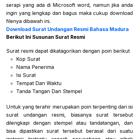
serapi yang ada di Microsoft word, namun jika anda
ingin yang lengkap dan bagus maka cukup download
filenya dibawah ini.
Download Surat Undangan Resmi Bahasa Madura
Berikut Ini Susunan Surat Resmi
Surat resmi dapat dikatagorikan dengan poin berikut
Kop Surat
Nama Penerima
Isi Surat
Tempat Dan Waktu
Tanda Tangan Dan Stempel
Untuk yang terahir merupakan poin terpenting dari isi
surat undangan resmi, biasanya surat tersebut
dilengkapi dengan stempel atau tandatangan, dan
bisa dipastikan surat tersebut berasal dari suatu