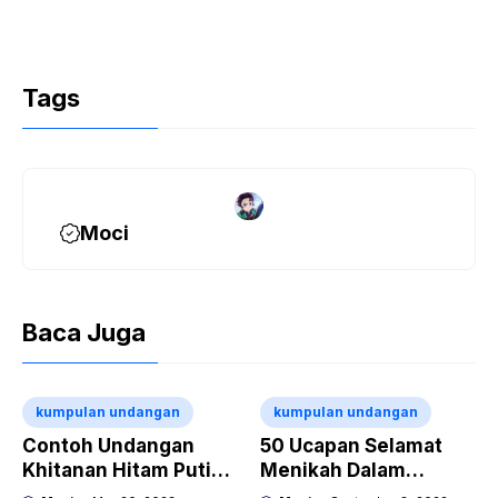
Tags
Moci
Baca Juga
kumpulan undangan
kumpulan undangan
Contoh Undangan
50 Ucapan Selamat
Khitanan Hitam Putih
Menikah Dalam
Simple Bisa Edit
Bahasa Korea Dan