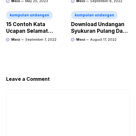
Moci
May 20, 2023
Moci
September 8, 2022
Artinya
kumpulan undangan
kumpulan undangan
15 Contoh Kata
Download Undangan
Ucapan Selamat
Syukuran Pulang Dan
Menikah Dalam
Pergi Umroh Doc
Moci
September 7, 2022
Moci
August 17, 2022
Bahasa Jepang Dan
Artinya
Leave a Comment
Comment