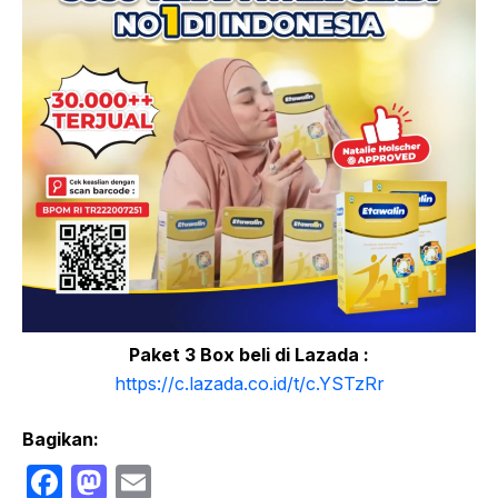
Paket 3 Box beli di Lazada :
https://c.lazada.co.id/t/c.YSTzRr
Bagikan:
F
M
E