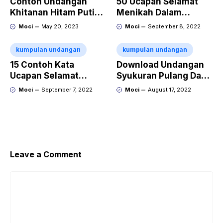
Contoh Undangan
50 Ucapan Selamat
Khitanan Hitam Putih
Menikah Dalam
Simple Bisa Edit
Bahasa Korea Dan
Moci
May 20, 2023
Moci
September 8, 2022
Artinya
kumpulan undangan
kumpulan undangan
15 Contoh Kata
Download Undangan
Ucapan Selamat
Syukuran Pulang Dan
Menikah Dalam
Pergi Umroh Doc
Moci
September 7, 2022
Moci
August 17, 2022
Bahasa Jepang Dan
Artinya
Leave a Comment
Comment