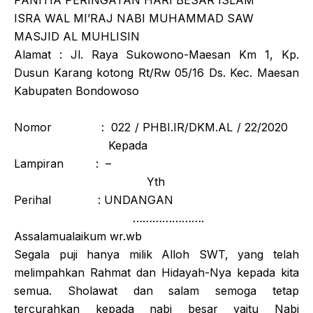
PANITIA PERINGATAN HARI BESAR ISLAM
ISRA WAL MI’RAJ NABI MUHAMMAD SAW
MASJID AL MUHLISIN
Alamat : Jl. Raya Sukowono-Maesan Km 1, Kp.
Dusun Karang kotong Rt/Rw 05/16 Ds. Kec. Maesan
Kabupaten Bondowoso
Nomor : 022 / PHBI.IR/DKM.AL / 22/2020
Kepada
Lampiran : –
Yth
Perihal : UNDANGAN
………………….
Assalamualaikum wr.wb
Segala puji hanya milik Alloh SWT, yang telah
melimpahkan Rahmat dan Hidayah-Nya kepada kita
semua. Sholawat dan salam semoga tetap
tercurahkan kepada nabi besar yaitu Nabi