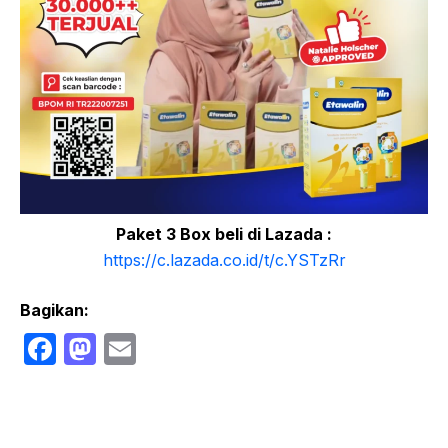
Paket 3 Box beli di Lazada :
https://c.lazada.co.id/t/c.YSTzRr
Bagikan:
F
M
E
a
a
m
c
st
ail
e
o