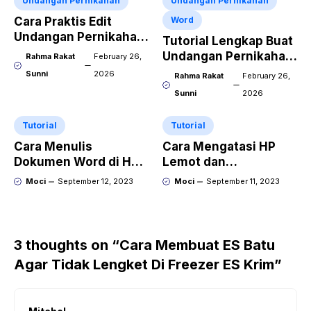
Undangan Pernikahan
Undangan Pernikahan
Cara Praktis Edit
Word
Undangan Pernikahan
Tutorial Lengkap Buat
Word Pakai HP
Undangan Pernikahan
Rahma Rakat
February 26,
Word Download
Sunni
2026
Rahma Rakat
February 26,
Sunni
2026
Tutorial
Tutorial
Cara Menulis
Cara Mengatasi HP
Dokumen Word di HP
Lemot dan
dan tips agar lebih Pro
Meningkatkan
Moci
September 12, 2023
Moci
September 11, 2023
Performa
3 thoughts on “Cara Membuat ES Batu
Agar Tidak Lengket Di Freezer ES Krim”