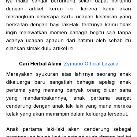
iya maka sangat beruntung sekali dapat bertemu
dengan artikel keren ini, karena kami akan
merangkum beberapa kartu ucapan kelahiran yang
berkaitan dengan bayi laki-laki tentunya kamu tidak
ingin melewatkan momen bahagia begitu saja tanpa
adanya ucapan apapun dari hatimu oleh sebab itu
silahkan simak dulu artikel ini.
Cari Herbal Alami :
Zymuno Official Lazada
Merayakan syukuran atas lahirnya seorang anak
dikeluarga baru sangatlah bahagia apalagi anak
pertama yang memang banyak orang diluar sana
yang mendambakannya, anak pertama sangat
cenderung dengan anak laki-laki yang mana mereka
kelak yang akan memimpin dalam keluarga tersebut.
Anak pertama laki-laki akan cenderung sebagai