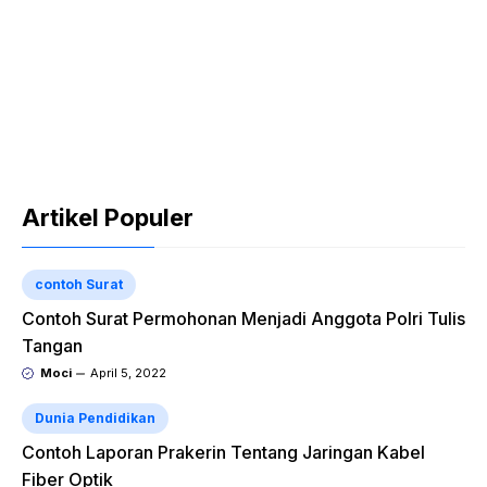
Artikel Populer
contoh Surat
Contoh Surat Permohonan Menjadi Anggota Polri Tulis
Tangan
Moci
April 5, 2022
Dunia Pendidikan
Contoh Laporan Prakerin Tentang Jaringan Kabel
Fiber Optik