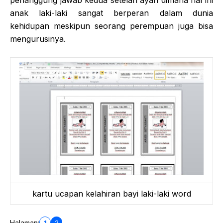
penanggung jawab kedua setelah ayah dimana hal ini
anak laki-laki sangat berperan dalam dunia
kehidupan meskipun seorang perempuan juga bisa
mengurusinya.
kartu ucapan kelahiran bayi laki-laki word
1
2
Halaman: