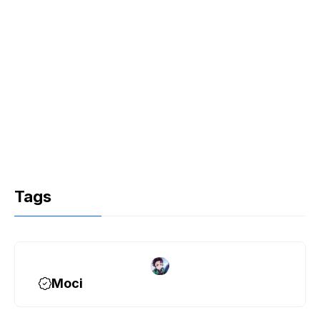
Tags
Moci