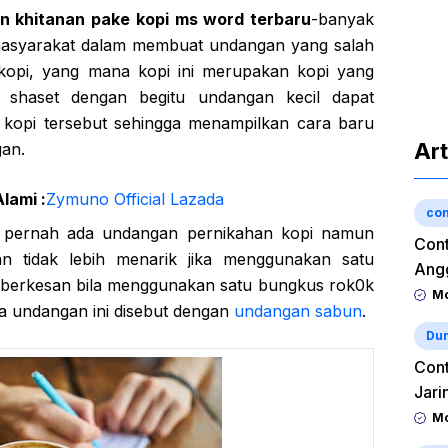
 khitanan pake kopi ms word terbaru
-banyak
 masyarakat dalam membuat undangan yang salah
opi, yang mana kopi ini merupakan kopi yang
 shaset dengan begitu undangan kecil dapat
 kopi tersebut sehingga menampilkan cara baru
Art
an.
lami :
Zymuno Official Lazada
con
h pernah ada undangan pernikahan kopi namun
Cont
n tidak lebih menarik jika menggunakan satu
Angg
 berkesan bila menggunakan satu bungkus rok0k
Mo
a undangan ini disebut dengan
undangan sabun
.
Dun
Cont
Jari
Mo