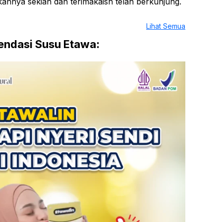
nya sekian dan terimakaish telah berkunjung.
Lihat Semua
ndasi Susu Etawa: