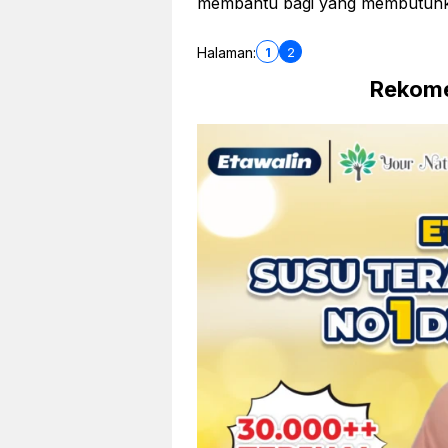
membantu bagi yang membutuhkan
1
2
Halaman:
Rekome