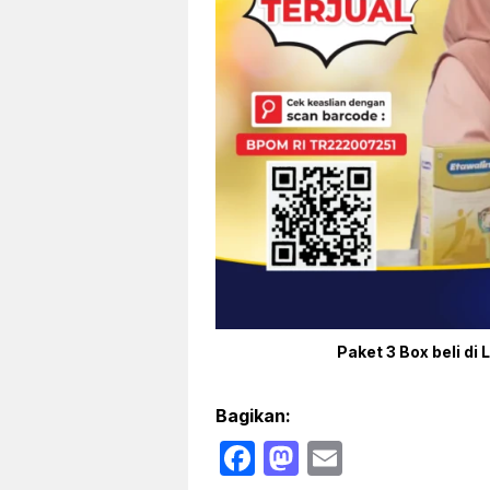
Paket 3 Box beli di 
Bagikan:
F
M
E