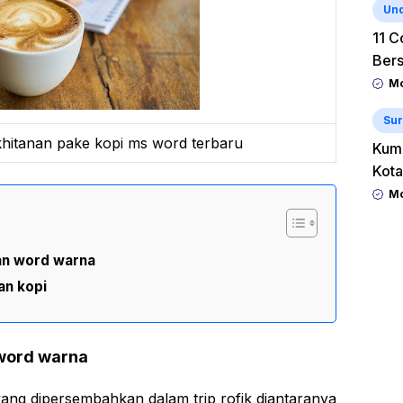
Un
11 C
Ber
Mo
Sur
hitanan pake kopi ms word terbaru
Kum
Kota
Mo
an word warna
an kopi
word warna
ang dipersembahkan dalam trip rofik diantaranya