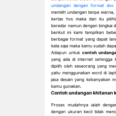
undangan dengan format do
memilih undangan tanpa warna,
kertas hvs maka dari itu pil
beredar namun dengan bingkai d
berikut ini kami tampilkan beb
berbagai format yang dapat la
kata saja maka kamu sudah dap
Adapun untuk
contoh undang
yang ada di internet sehingg
dipilih oleh seseorang yang m
yaitu menggunakan word di lap
jasa desain yang kebanyakan m
kamu gunakan.
Contoh undangan khitanan 
Proses mudahnya ialah dengan
dengan ukuran kecil tidak men