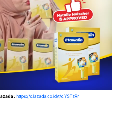
Lazada :
https://c.lazada.co.id/t/c.YSTzRr