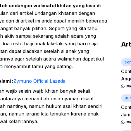
oh undangan walimatul khitan yang bisa di
ulan dari artikel undangan khitanan dengan
ya dan di artikel ini anda dapat memilih beberapa
ngat banyak pilihan. Seperti yang kita tahu
ih aktiv sampai sekarang adalah acara yang
Art
 restu bagi anak laki-laki yang baru saja
tan dapat diadakan setelah si anak yang
tannya agar setelah acara walimahan dapat ikut
con
rti menyambut tamu yang datang.
Cont
Angg
lami :
Zymuno Official Lazada
Mo
h wajib selain wajib khitan banyak sekali
 diantaranya menambah rasa nyaman disaat
Dun
ah nantinya, namun hukum asal khitan sendiri
Cont
an, namun jarang kita temukan karena anak
Jari
wal kelahirannya.
Mo