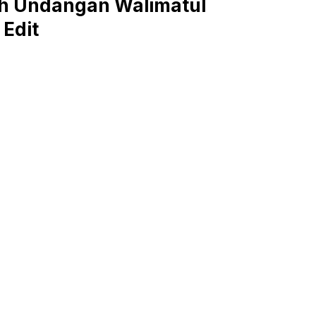
h Undangan Walimatul
 Edit