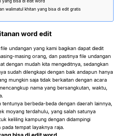
yang bisa di edit word
walimatul khitan yang bisa di edit gratis
tanan word edit
, file undangan yang kami bagikan dapat diedit
asing-masing orang, dan pastinya file undangan
pat dengan mudah kita mengeditnya, sedangkan
nya sudah dilengkapi dengan baik andapun hanya
ng mungkin saja tidak berkaitan dengan acara
i mencangkup nama yang bersangkutan, waktu,
a.
h tentunya berbeda-beda dengan daerah lainnya,
nek moyang terdahulu, yang salah satunya
uk keliling kampung dengan didampingi
 pada tempat layaknya raja.
ang bisa di edit word