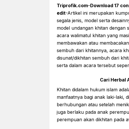
Triprofik.com
–
Download 17 cont
edit
-Artikel ini merupakan kump
segala jenis, model serta desainn
model undangan khitan dengan sa
acara walimatul khitan yang mas
membawakan atau membacakan doa
sembuh dari khitannya, acara khi
disunat/dikhitan sembuh dari khi
serta dalam acara tersebut sepe
Cari Herbal A
Khitan didalam hukum islam adala
manfaatnya bagi anak laki-laki,
berhubungan atau setelah menik
juga berlaku pada anak perempu
perempuan akan dikhitan pada a