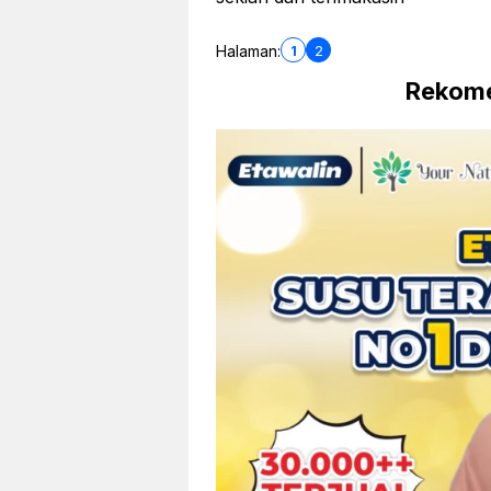
1
2
Halaman:
Rekome