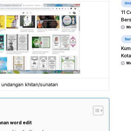
Un
11 C
Ber
Mo
Sur
Kum
Kota
Mo
 undangan khitan/sunatan
nan word edit