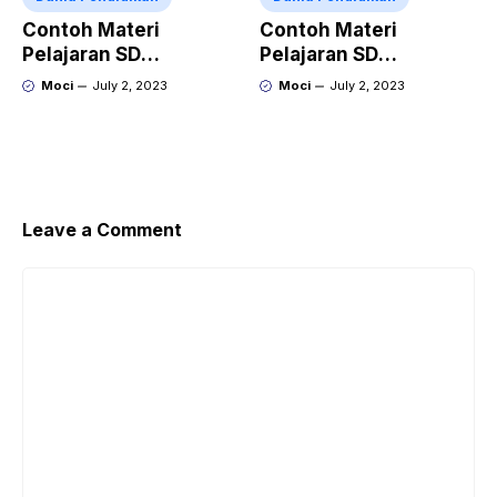
Contoh Materi
Contoh Materi
Pelajaran SD
Pelajaran SD
Penjumlahan dan
Mengenal Angka dan
Moci
July 2, 2023
Moci
July 2, 2023
Pengurangan
Simbol Matematika
Leave a Comment
Comment