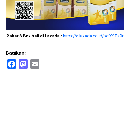
Paket 3 Box beli di Lazada :
https://c.lazada.co.id/t/c.YSTzRr
Bagikan:
F
M
E
a
a
m
c
st
ail
e
o
b
d
o
o
o
n
k