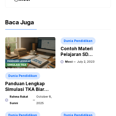
Baca Juga
Dunia Pendidikan
Contoh Materi
Pelajaran SD
Membaca dan Menulis
Moci
July 2, 2023
Dunia Pendidikan
Panduan Lengkap
Simulasi TKA Biar
Lolos Kuliah Impian
Rahma Rakat
October 8,
Sunni
2025
Dunia Pendidikan
Dunia Pendidikan