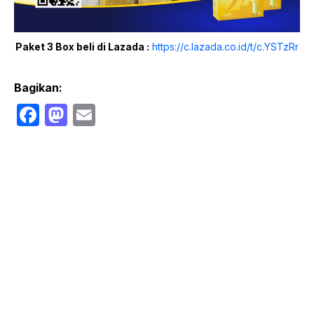
Paket 3 Box beli di Lazada :
https://c.lazada.co.id/t/c.YSTzRr
Bagikan:
F
M
E
a
a
m
c
st
ail
e
o
b
d
o
o
o
n
k