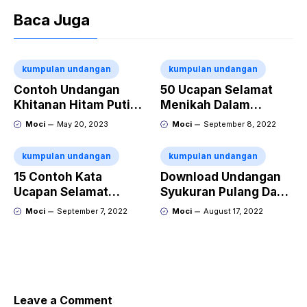
Baca Juga
kumpulan undangan
kumpulan undangan
Contoh Undangan
50 Ucapan Selamat
Khitanan Hitam Putih
Menikah Dalam
Simple Bisa Edit
Bahasa Korea Dan
Moci
May 20, 2023
Moci
September 8, 2022
Artinya
kumpulan undangan
kumpulan undangan
15 Contoh Kata
Download Undangan
Ucapan Selamat
Syukuran Pulang Dan
Menikah Dalam
Pergi Umroh Doc
Moci
September 7, 2022
Moci
August 17, 2022
Bahasa Jepang Dan
Artinya
Leave a Comment