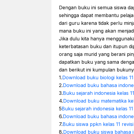
Dengan buku ini semua siswa d
sehingga dapat membantu pelaja
dari guru karena tidak perlu mi
mana buku ini yang akan menjadi
Jika dulu kita hanya menggunakan
keterbatasan buku dan itupun d
orang saja murid yang berani pi
dapatkan buku yang sama dengan
dan berikut ini kumpulan bukun
1.
Download buku biologi kelas 11
2.
Download buku bahasa indonesi
3.
Buku sejarah indonesia kelas 11
4.
Download buku matematika kela
5
Buku sejarah indonesia kelas 11
6.
Download buku bahasa indonesi
7.
Buku siswa ppkn kelas 11 revis
8.
Download buku siswa bahasa ing