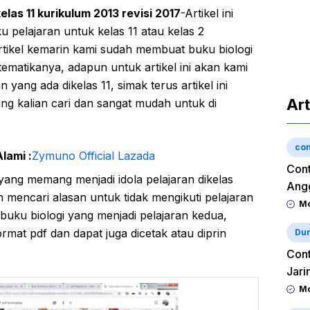
las 11 kurikulum 2013 revisi 2017
-Artikel ini
pelajaran untuk kelas 11 atau kelas 2
tikel kemarin kami sudah membuat buku biologi
ematikanya, adapun untuk artikel ini akan kami
yang ada dikelas 11, simak terus artikel ini
Art
g kalian cari dan sangat mudah untuk di
con
lami :
Zymuno Official Lazada
Cont
yang memang menjadi idola pelajaran dikelas
Angg
 mencari alasan untuk tidak mengikuti pelajaran
Mo
 buku biologi yang menjadi pelajaran kedua,
rmat pdf dan dapat juga dicetak atau diprin
Dun
Cont
Jari
Mo