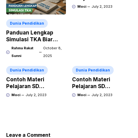
Membaca dan Menulis
Moci
July 2, 2023
Dunia Pendidikan
Panduan Lengkap
Simulasi TKA Biar
Lolos Kuliah Impian
Rahma Rakat
October 8,
Sunni
2025
Dunia Pendidikan
Dunia Pendidikan
Contoh Materi
Contoh Materi
Pelajaran SD
Pelajaran SD
Penjumlahan dan
Mengenal Angka dan
Moci
July 2, 2023
Moci
July 2, 2023
Pengurangan
Simbol Matematika
Leave a Comment