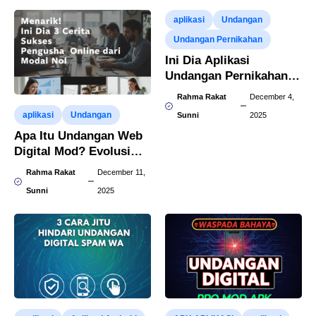
aplikasi
Undangan
Undangan Pernikahan
Ini Dia Aplikasi
Undangan Pernikahan
Digital Terbaik 2026
Rahma Rakat
December 4,
aplikasi
Undangan
Sunni
2025
Apa Itu Undangan Web
Digital Mod? Evolusi
Terkini Anti Ribet
Rahma Rakat
December 11,
Sunni
2025