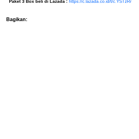
Paket 3 Box beli di Lazada :
https://c.lazada.co.id/t/c.YSTzRr
Bagikan: