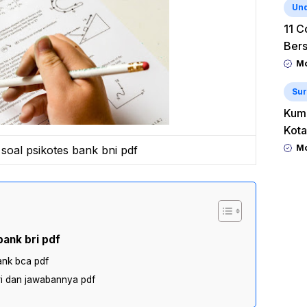
Un
11 C
Ber
Mo
Sur
Kum
Kota
Mo
soal psikotes bank bni pdf
ank bri pdf
ank bca pdf
ri dan jawabannya pdf