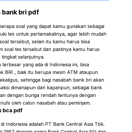
 bank bri pdf
berapa soal yang dapat kamu gunakan sebagai
ki tes untuk pertamakalinya, agar lebih mudah
al tersebut, selain itu kamu harus bisa
am soal tes tersebut dan pastinya kamu harus
tingkat selanjutnya.
terbesar yang ada di Indonesia ini, bisa
nk BRI , baik itu berupa mesin ATM ataupun
kaligus, sehingga bagi nasabah bank bri akan
nsaksi dimanapun dan kapanpun, sebagai bank
jaman dengan bunga rendah tentunya dengan
enuhi oleh calon nasabah atau peminjam.
k bca pdf
 di Indonesia adalah PT Bank Central Asia Tbk.
uari 1957 dengan nama Bank Central Asia NV dan