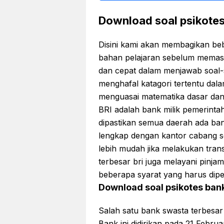
Download soal psikotes
Disini kami akan membagikan be
bahan pelajaran sebelum memasu
dan cepat dalam menjawab soal-so
menghafal katagori tertentu dal
menguasai matematika dasar dan 
BRI adalah bank milik pemerintah 
dipastikan semua daerah ada ba
lengkap dengan kantor cabang se
lebih mudah jika melakukan tra
terbesar bri juga melayani pin
beberapa syarat yang harus dip
Download soal psikotes ban
Salah satu bank swasta terbesar
Bank ini didirikan pada 21 Febr