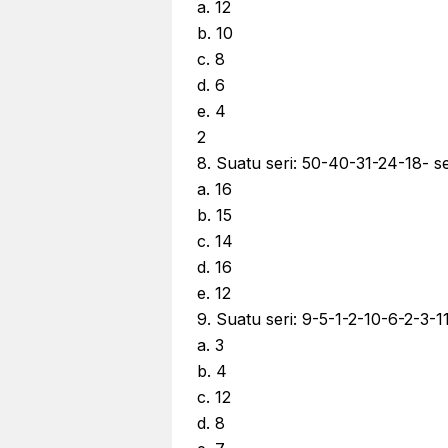
a. 12
b. 10
c. 8
d. 6
e. 4
2
8. Suatu seri: 50-40-31-24-18- se
a. 16
b. 15
c. 14
d. 16
e. 12
9. Suatu seri: 9-5-1-2-10-6-2-3-11
a. 3
b. 4
c. 12
d. 8