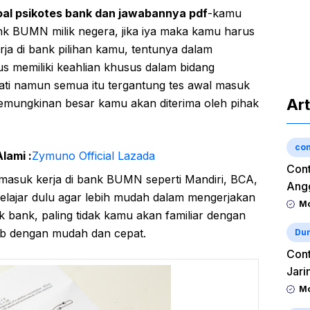
oal psikotes bank dan jawabannya pdf
-kamu
ank BUMN milik negera, jika iya maka kamu harus
a di bank pilihan kamu, tentunya dalam
s memiliki keahlian khusus dalam bidang
ti namun semua itu tergantung tes awal masuk
Art
kemungkinan besar kamu akan diterima oleh pihak
con
lami :
Zymuno Official Lazada
Cont
 masuk kerja di bank BUMN seperti Mandiri, BCA,
Angg
lajar dulu agar lebih mudah dalam mengerjakan
Mo
ak bank, paling tidak kamu akan familiar dengan
ab dengan mudah dan cepat.
Dun
Cont
Jari
Mo