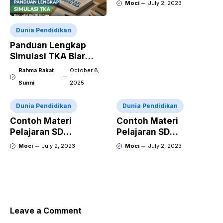
Membaca dan Menulis
Moci
July 2, 2023
Dunia Pendidikan
Panduan Lengkap
Simulasi TKA Biar
Lolos Kuliah Impian
Rahma Rakat
October 8,
Sunni
2025
Dunia Pendidikan
Dunia Pendidikan
Contoh Materi
Contoh Materi
Pelajaran SD
Pelajaran SD
Penjumlahan dan
Mengenal Angka dan
Moci
July 2, 2023
Moci
July 2, 2023
Pengurangan
Simbol Matematika
Leave a Comment