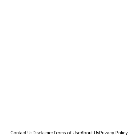
Contact Us
Disclaimer
Terms of Use
About Us
Privacy Policy