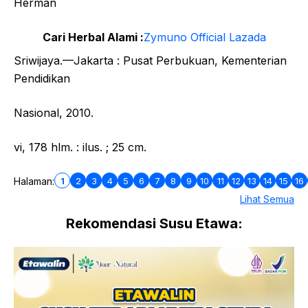
Herman
Cari Herbal Alami :
Zymuno Official Lazada
Sriwijaya.—Jakarta : Pusat Perbukuan, Kementerian
Pendidikan
Nasional, 2010.
vi, 178 hlm. : ilus. ; 25 cm.
1
2
3
4
5
6
7
8
9
10
11
12
13
14
15
16
Halaman:
Lihat Semua
Rekomendasi Susu Etawa: