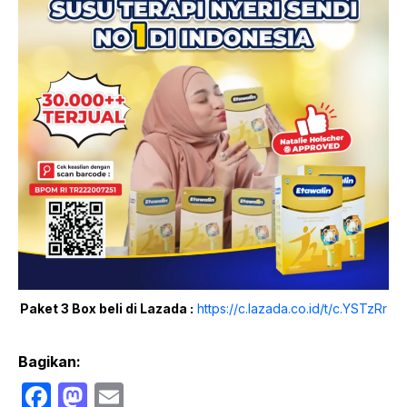
Paket 3 Box beli di Lazada :
https://c.lazada.co.id/t/c.YSTzRr
Bagikan:
F
M
E