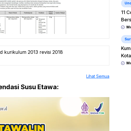
Un
11 C
Ber
Mo
Sur
Kum
sd kurikulum 2013 revisi 2018
Kota
Mo
Lihat Semua
ndasi Susu Etawa: