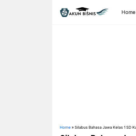
Skip
to
Home
content
Home
»
Silabus Bahasa Jawa Kelas 1 SD Ku