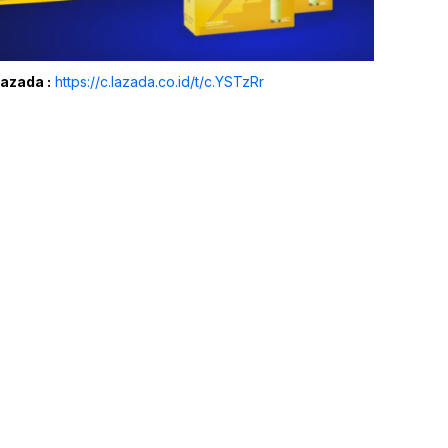
Lazada :
https://c.lazada.co.id/t/c.YSTzRr