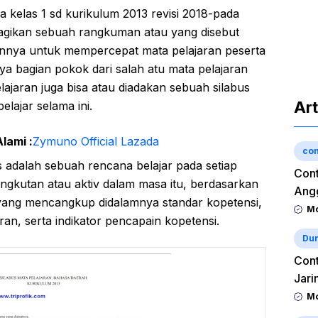
a kelas 1 sd kurikulum 2013 revisi 2018-pada
agikan sebuah rangkuman atau yang disebut
annya untuk mempercepat mata pelajaran peserta
nya bagian pokok dari salah atu mata pelajaran
jaran juga bisa atau diadakan sebuah silabus
Art
elajar selama ini.
lami :
Zymuno Official Lazada
con
us adalah sebuah rencana belajar pada setiap
Cont
ngkutan atau aktiv dalam masa itu, berdasarkan
Angg
 yang mencangkup didalamnya standar kopetensi,
Mo
ran, serta indikator pencapain kopetensi.
Dun
Cont
Jari
Mo