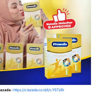
Lazada :
https://c.lazada.co.id/t/c.YSTzRr