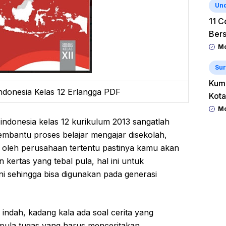
Un
11 C
Ber
Mo
Sur
Kum
donesia Kelas 12 Erlangga PDF
Kota
Mo
indonesia kelas 12 kurikulum 2013 sangatlah
mbantu proses belajar mengajar disekolah,
 oleh perusahaan tertentu pastinya kamu akan
kertas yang tebal pula, hal ini untuk
ni sehingga bisa digunakan pada generasi
 indah, kadang kala ada soal cerita yang
a pula tugas yang harus menceritakan