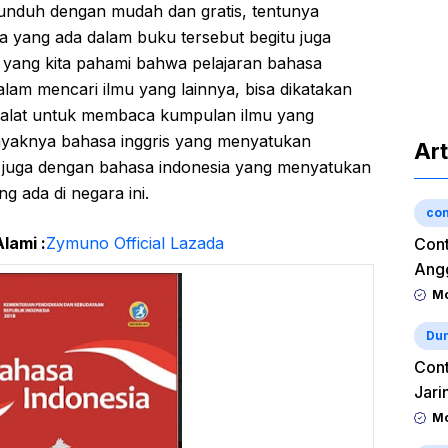
nduh dengan mudah dan gratis, tentunya
 yang ada dalam buku tersebut begitu juga
a yang kita pahami bahwa pelajaran bahasa
lam mencari ilmu yang lainnya, bisa dikatakan
 alat untuk membaca kumpulan ilmu yang
ayaknya bahasa inggris yang menyatukan
Art
tu juga dengan bahasa indonesia yang menyatukan
 ada di negara ini.
con
lami :
Zymuno Official Lazada
Cont
Angg
Mo
Dun
Cont
Jari
Mo