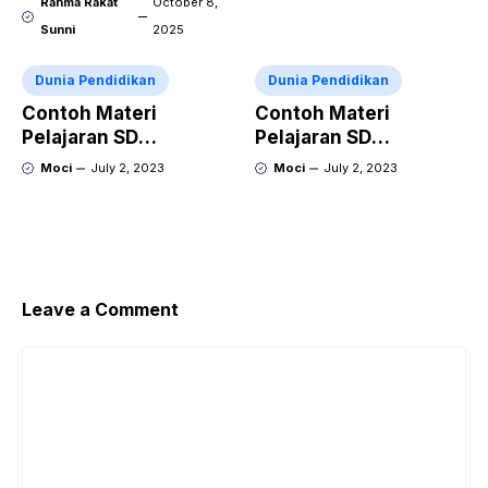
Rahma Rakat
October 8,
Sunni
2025
Dunia Pendidikan
Dunia Pendidikan
Contoh Materi
Contoh Materi
Pelajaran SD
Pelajaran SD
Penjumlahan dan
Mengenal Angka dan
Moci
July 2, 2023
Moci
July 2, 2023
Pengurangan
Simbol Matematika
Leave a Comment
Comment