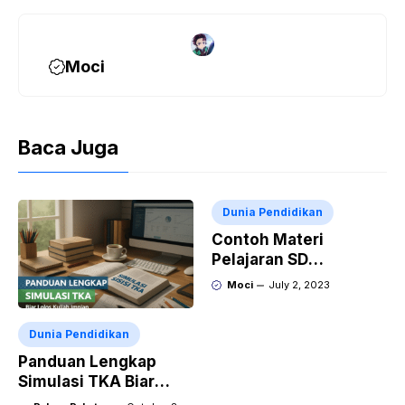
Moci
Baca Juga
Dunia Pendidikan
Contoh Materi
Pelajaran SD
Membaca dan Menulis
Moci
July 2, 2023
Dunia Pendidikan
Panduan Lengkap
Simulasi TKA Biar
Lolos Kuliah Impian