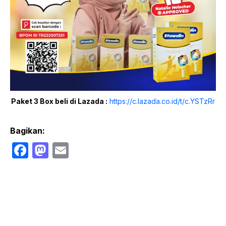
Paket 3 Box beli di Lazada :
https://c.lazada.co.id/t/c.YSTzRr
Bagikan:
F
M
E
a
a
m
c
st
ail
e
o
b
d