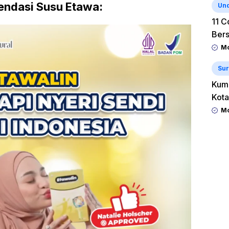
ndasi Susu Etawa:
Un
11 C
Ber
Mo
Sur
Kum
Kota
Mo