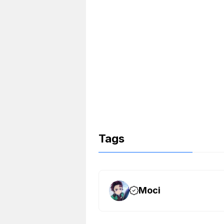
b
d
o
o
o
n
k
Tags
Moci