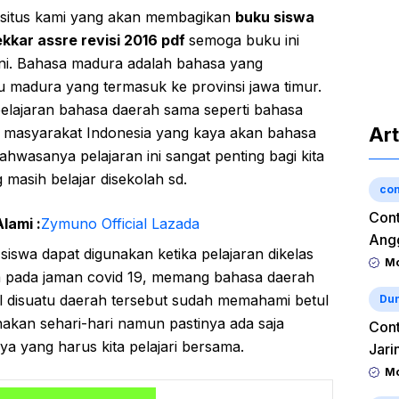
i situs kami yang akan membagikan
buku siswa
kkar assre revisi 2016 pdf
semoga buku ini
ni. Bahasa madura adalah bahasa yang
 madura yang termasuk ke provinsi jawa timur.
lajaran bahasa daerah sama seperti bahasa
Art
i masyarakat Indonesia yang kaya akan bahasa
ahwasanya pelajaran ini sangat penting bagi kita
masih belajar disekolah sd.
con
Cont
lami :
Zymuno Official Lazada
Angg
siswa dapat digunakan ketika pelajaran dikelas
Mo
ya pada jaman covid 19, memang bahasa daerah
gal disuatu daerah tersebut sudah memahami betul
Dun
kan sehari-hari namun pastinya ada saja
Cont
a yang harus kita pelajari bersama.
Jari
Mo