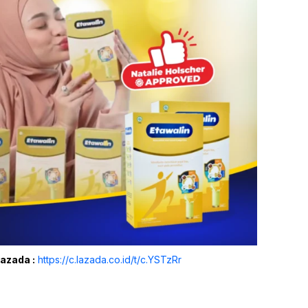
Lazada :
https://c.lazada.co.id/t/c.YSTzRr