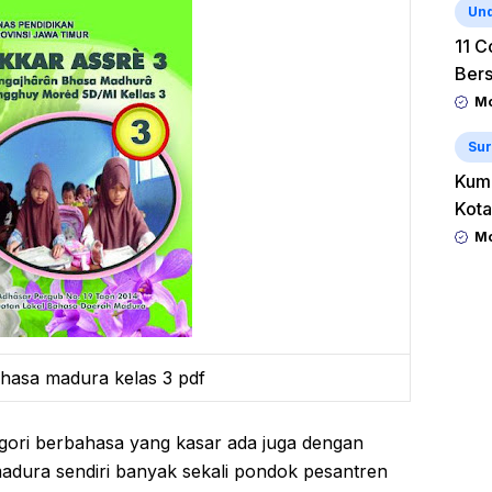
Un
11 C
Ber
Mo
Sur
Kum
Kota
Mo
hasa madura kelas 3 pdf
ori berbahasa yang kasar ada juga dengan
adura sendiri banyak sekali pondok pesantren