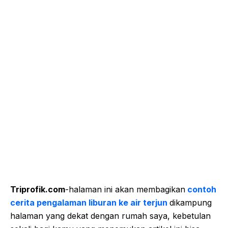
Triprofik.com
-halaman ini akan membagikan
contoh
cerita pengalaman liburan ke air terjun
dikampung
halaman yang dekat dengan rumah saya, kebetulan