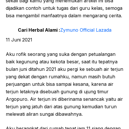
sekali bagi kamu yang menemukan artikel ini bisa
dijadikan contoh untuk tugas dari guru kelas, semoga
bisa mengambil manfaatnya dalam mengarang cerita.
Cari Herbal Alami :
Zymuno Official Lazada
11 Juni 2021
Aku rofik seorang yang suka dengan petualangan
baik kegunung atau kekota besar, saat itu tepatnya
bulan juni ditahun 2021 aku pergi ke sebuah air terjun
yang dekat dengan rumahku, namun masih butuh
perjuangan untuk bisa sampai kesana, karena air
terjun letaknya disebuah gunung di ujung timur
Argopuro. Air terjun ini diberinama senancak yaitu air
terjun yang jatuh dari atas gunung kemudian turun
melewati aliran sungai dibawahnya.
Aku berangkat dari rumah tepat jam 11 siang dengan