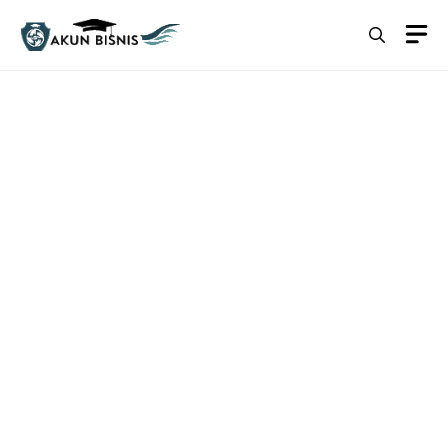
Skip
M
to
content