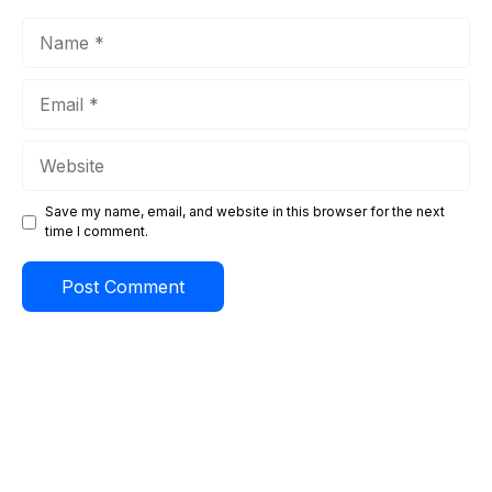
Name
Email
Website
Save my name, email, and website in this browser for the next
time I comment.