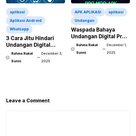
aplikasi
APK APLIKASI
aplikasi
Aplikasi Android
Undangan
Whatsapp
Waspada Bahaya
Undangan Digital Pro
3 Cara Jitu Hindari
Mod APK
Undangan Digital
Rahma Rakat
December 1,
Spam WA
Sunni
2025
Rahma Rakat
December 3,
Sunni
2025
Leave a Comment
Comment