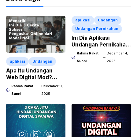
aplikasi
Undangan
Undangan Pernikahan
Ini Dia Aplikasi
Undangan Pernikahan
Digital Terbaik 2026
Rahma Rakat
December 4,
Sunni
2025
aplikasi
Undangan
Apa Itu Undangan
Web Digital Mod?
Evolusi Terkini Anti
Rahma Rakat
December 11,
Ribet
Sunni
2025