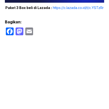
Paket 3 Box beli di Lazada :
https://c.lazada.co.id/t/c.YSTzRr
Bagikan:
F
M
E
a
a
m
c
st
ail
e
o
b
d
o
o
o
n
k