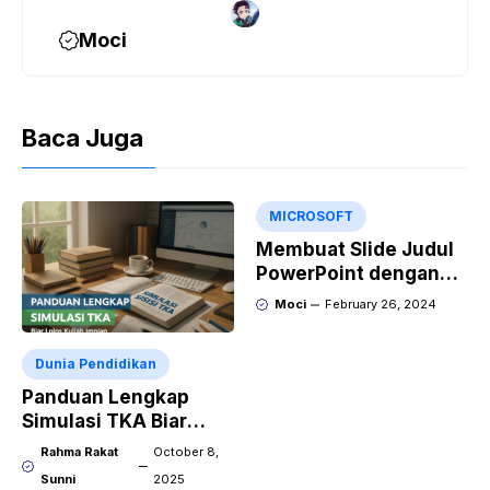
Moci
Baca Juga
MICROSOFT
Membuat Slide Judul
PowerPoint dengan
Video Animasi
Moci
February 26, 2024
Dunia Pendidikan
Panduan Lengkap
Simulasi TKA Biar
Lolos Kuliah Impian
Rahma Rakat
October 8,
Sunni
2025