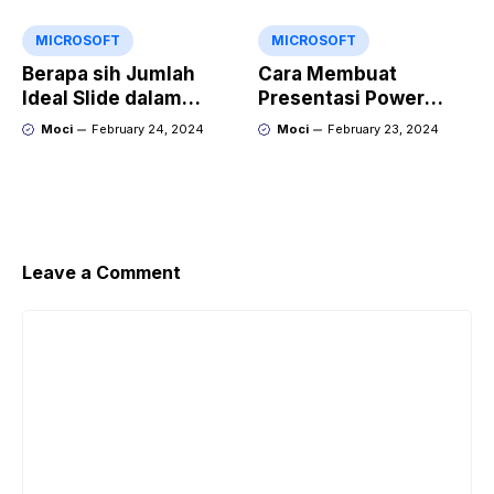
MICROSOFT
MICROSOFT
Berapa sih Jumlah
Cara Membuat
Ideal Slide dalam
Presentasi Power
Sebuah Materi Power
Point yang Keren
Moci
February 24, 2024
Moci
February 23, 2024
Point?
dengan Gamma
Leave a Comment
Comment