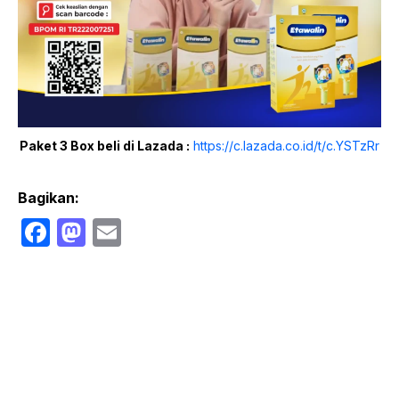
Paket 3 Box beli di Lazada :
https://c.lazada.co.id/t/c.YSTzRr
Bagikan:
F
M
E
a
a
m
c
st
ail
e
o
b
d
o
o