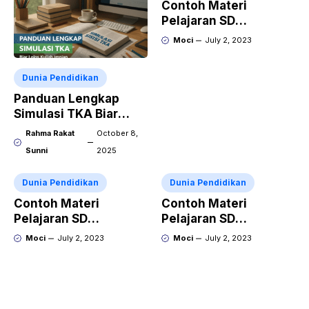
Contoh Materi
Pelajaran SD
Membaca dan Menulis
Moci
July 2, 2023
Dunia Pendidikan
Panduan Lengkap
Simulasi TKA Biar
Lolos Kuliah Impian
Rahma Rakat
October 8,
Sunni
2025
Dunia Pendidikan
Dunia Pendidikan
Contoh Materi
Contoh Materi
Pelajaran SD
Pelajaran SD
Penjumlahan dan
Mengenal Angka dan
Moci
July 2, 2023
Moci
July 2, 2023
Pengurangan
Simbol Matematika