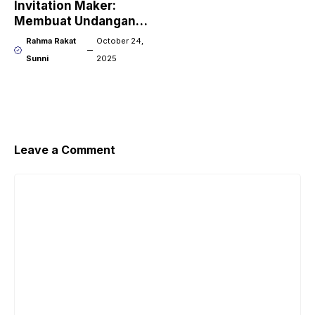
Invitation Maker:
Membuat Undangan
Digital di HP Gratis
Rahma Rakat
October 24,
Sunni
2025
Leave a Comment
Comment