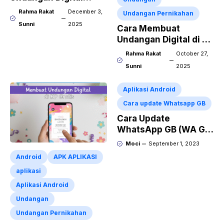
Spam WA
Rahma Rakat
December 3,
Undangan Pernikahan
Sunni
2025
Cara Membuat
Undangan Digital di HP
Gratis
Rahma Rakat
October 27,
Sunni
2025
Aplikasi Android
Cara update Whatsapp GB
Cara Update
WhatsApp GB (WA GB)
ke Versi Terbaru
Moci
September 1, 2023
Android
APK APLIKASI
aplikasi
Aplikasi Android
Undangan
Undangan Pernikahan