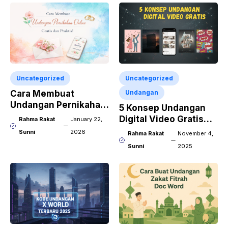
Uncategorized
Uncategorized
Cara Membuat
Undangan
Undangan Pernikahan
5 Konsep Undangan
Online Gratis dan
Digital Video Gratis
Rahma Rakat
January 22,
Praktis!
Wajib Dicoba!
Sunni
2026
Rahma Rakat
November 4,
Sunni
2025