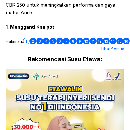
CBR 250 untuk meningkatkan performa dan gaya
motor Anda.
1. Mengganti Knalpot
1
2
3
4
5
6
7
8
9
10
11
12
13
14
15
16
Halaman:
Lihat Semua
Rekomendasi Susu Etawa: