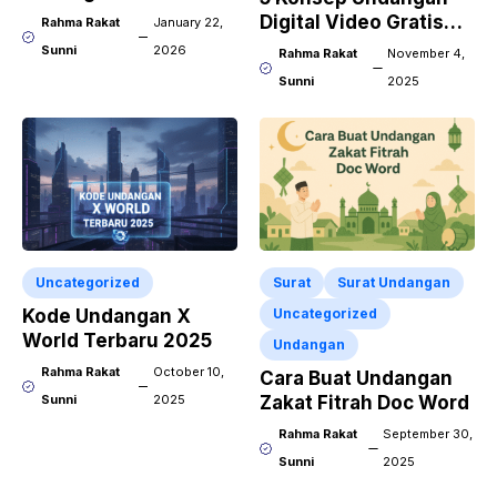
Online Gratis dan
Digital Video Gratis
Rahma Rakat
January 22,
Praktis!
Wajib Dicoba!
Sunni
2026
Rahma Rakat
November 4,
Sunni
2025
Uncategorized
Surat
Surat Undangan
Kode Undangan X
Uncategorized
World Terbaru 2025
Undangan
Rahma Rakat
October 10,
Cara Buat Undangan
Sunni
2025
Zakat Fitrah Doc Word
Rahma Rakat
September 30,
Sunni
2025