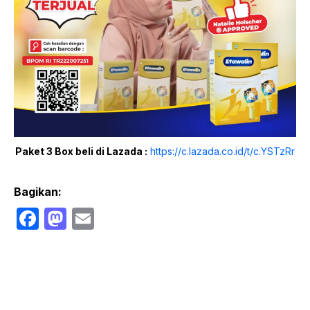
Paket 3 Box beli di Lazada :
https://c.lazada.co.id/t/c.YSTzRr
Bagikan:
F
M
E
a
a
m
c
st
ail
e
o
b
d