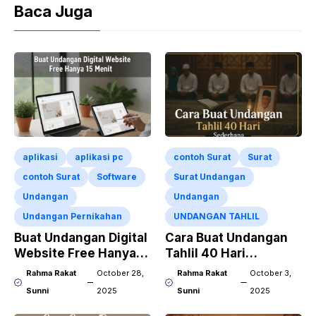
Baca Juga
aplikasi
aplikasi pc
contoh Surat
Surat
contoh Surat
Software
Surat Undangan
Undangan
Undangan
Undangan Pernikahan
UNDANGAN TAHLIL
Buat Undangan Digital
Cara Buat Undangan
Website Free Hanya
Tahlil 40 Hari
15 Menit!
Sederhana
Rahma Rakat
October 28,
Rahma Rakat
October 3,
Sunni
2025
Sunni
2025