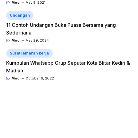
Moci
May 5, 2021
Undangan
11 Contoh Undangan Buka Puasa Bersama yang
Sederhana
Moci
May 29, 2024
Surat lamaran kerja
Kumpulan Whatsapp Grup Seputar Kota Blitar Kediri &
Madiun
Moci
October 6, 2022