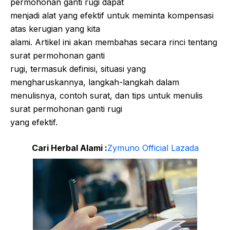
permohonan ganti rugi dapat
menjadi alat yang efektif untuk meminta kompensasi
atas kerugian yang kita
alami. Artikel ini akan membahas secara rinci tentang
surat permohonan ganti
rugi, termasuk definisi, situasi yang
mengharuskannya, langkah-langkah dalam
menulisnya, contoh surat, dan tips untuk menulis
surat permohonan ganti rugi
yang efektif.
Cari Herbal Alami :
Zymuno Official Lazada