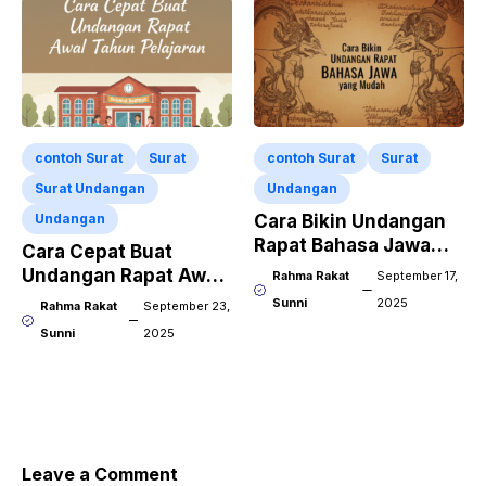
contoh Surat
Surat
contoh Surat
Surat
Surat Undangan
Undangan
Undangan
Cara Bikin Undangan
Rapat Bahasa Jawa
Cara Cepat Buat
yang Mudah
Undangan Rapat Awal
Rahma Rakat
September 17,
Tahun Pelajaran
Sunni
2025
Rahma Rakat
September 23,
Sunni
2025
Leave a Comment